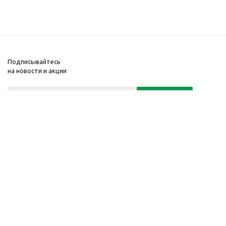
Подписывайтесь
на новости и акции
Политика конфиденциальности
«Нажимая на кнопку Подписаться, я даю согласие на обработку
персональных данных»
7 495 725-16-40
2010-2026 © Интернет-
Компания
магазин модный
Информация
одежды, аксессуаров.
Помощь
Распродажи. Скидки.