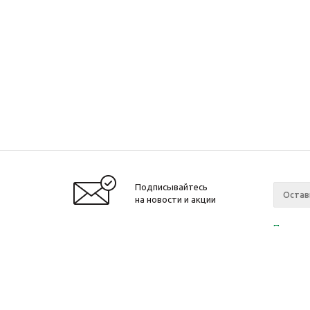
Подписывайтесь
на новости и акции
Политик
«Нажима
персона
2010-2026 © Интернет-магазин модный
Компан