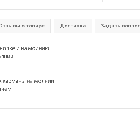
Отзывы о товаре
Доставка
Задать вопро
кнопке и на молнию
олнии
х карманы на молнии
мнем