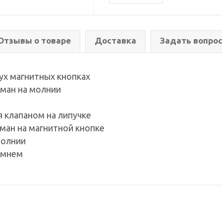
Отзывы о товаре
Доставка
Задать вопро
ух магнитных кнопках
рман на молнии
я клапаном на липучке
рман на магнитной кнопке
молнии
емнем