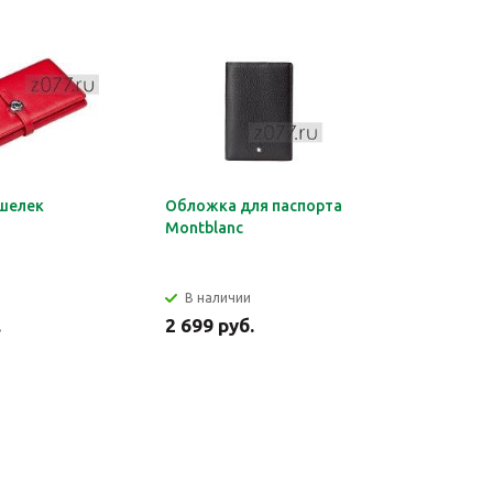
шелек
Обложка для паспорта
Органайз
Montblanc
документ
HERMES
В наличии
В налич
.
2 699 руб.
2 849 ру