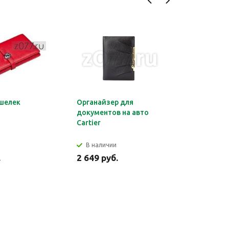
шелек
Органайзер для
Обложка 
документов на авто
Montblan
Cartier
В наличии
В налич
.
2 649 руб.
2 699 ру