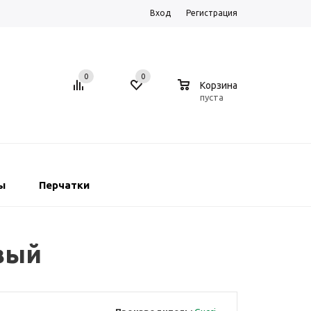
Вход
Регистрация
0
0
0
Корзина
пуста
ы
Перчатки
вый