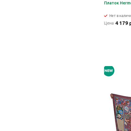
Платок Herm
Нет в налич
4 179 
Цена