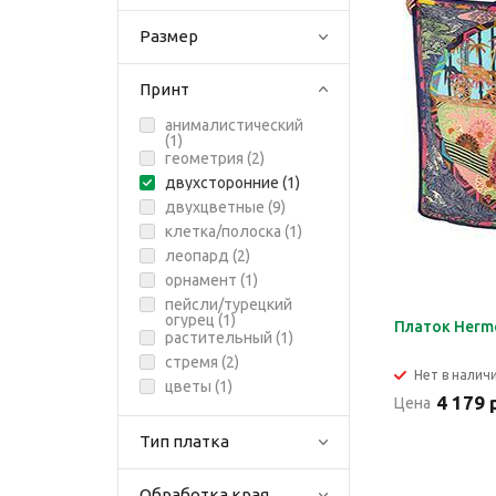
Размер
Принт
анималистический
(
1
)
геометрия (
2
)
двухсторонние (
1
)
двухцветные (
9
)
клетка/полоска (
1
)
леопард (
2
)
орнамент (
1
)
пейсли/турецкий
огурец (
1
)
Платок Herm
растительный (
1
)
стремя (
2
)
Нет в налич
цветы (
1
)
4 179 
Цена
Тип платка
Обработка края