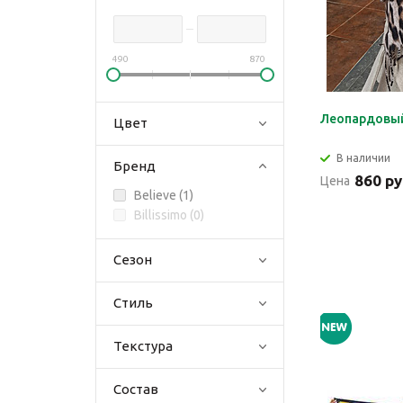
490
870
Леопардовый
Цвет
В наличии
Бренд
860 ру
Цена
Believe (
1
)
Billissimo (
0
)
Сезон
Стиль
Текстура
Состав