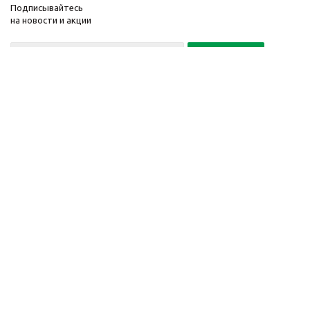
Подписывайтесь
на новости и акции
Политика конфиденциальности
«Нажимая на кнопку Подписаться, я даю согласие на обработку
персональных данных»
7 495 725-16-40
2010-2026 © Интернет-
Компания
магазин модный
Информация
одежды, аксессуаров.
Помощь
Распродажи. Скидки.