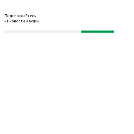
Подписывайтесь
на новости и акции
Политика конфиденциальности
«Нажимая на кнопку Подписаться, я даю согласие на обработку
персональных данных»
7 495 725-16-40
2010-2026 © Интернет-
Компания
магазин модный
Информация
одежды, аксессуаров.
Помощь
Распродажи. Скидки.