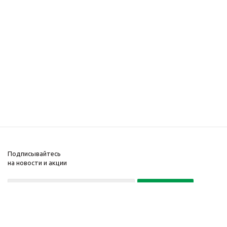
Подписывайтесь
на новости и акции
Политика конфиденциальности
«Нажимая на кнопку Подписаться, я даю согласие на обработку