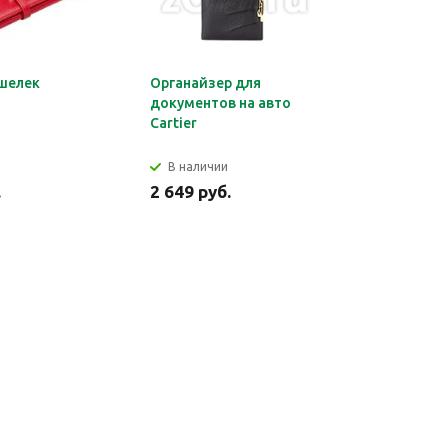
шелек
Органайзер для
Обложка 
документов на авто
Montblan
Cartier
В наличии
В налич
.
2 649 руб.
2 699 ру