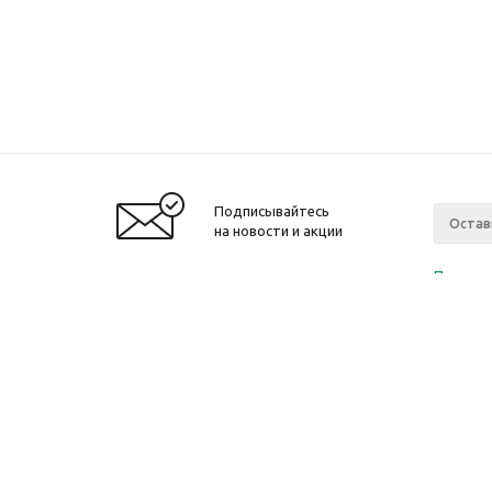
Подписывайтесь
на новости и акции
Политик
«Нажима
персона
2010-2026 © Интернет-магазин модный
Компан
одежды, аксессуаров. Распродажи. Скидки.
О компа
Новости
Ваканси
Магазин