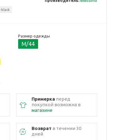
Производитель:
Billissimo
-black
Размер одежды
M/44
Примерка
перед
покупкой возможна в
магазине
Возврат
в течении 30
дней