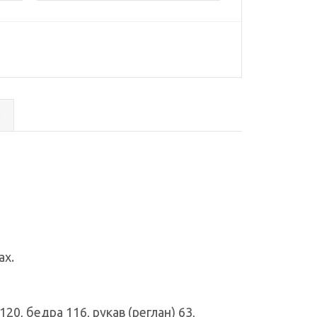
с
ах.
0, бедра 116, рукав (реглан) 63,