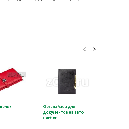
шелек
Органайзер для
Обложка 
документов на авто
Montblan
Cartier