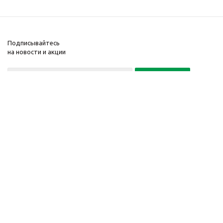
Подписывайтесь
на новости и акции
Политика конфиденциальности
«Нажимая на кнопку Подписаться, я даю согласие на обработку
персональных данных»
7 495 725-16-40
2010-2026 © Интернет-
Компания
магазин модный
Информация
одежды, аксессуаров.
Помощь
Распродажи. Скидки.