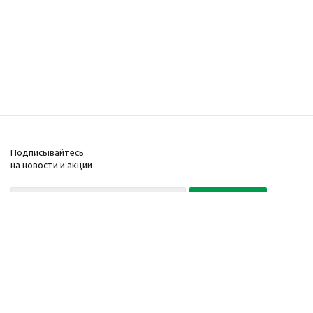
Подписывайтесь
на новости и акции
Политика конфиденциальности
«Нажимая на кнопку Подписаться, я даю согласие на обработку
персональных данных»
7 495 725-16-40