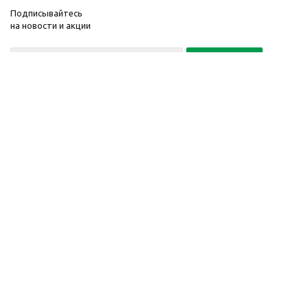
Подписывайтесь
на новости и акции
Политика конфиденциальности
«Нажимая на кнопку Подписаться, я даю согласие на обработку
персональных данных»
7 495 725-16-40
2010-2026 © Интернет-
Компания
магазин модный
Информация
одежды, аксессуаров.
Помощь
Распродажи. Скидки.