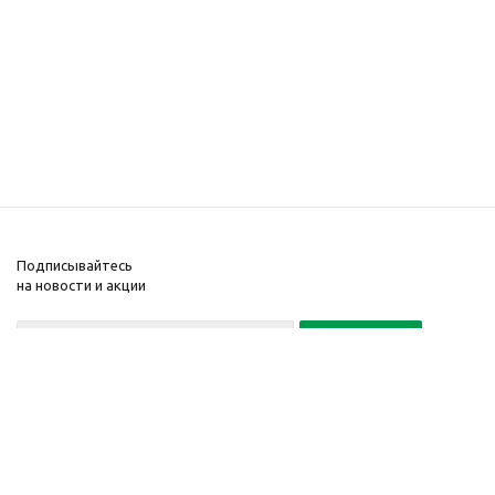
Подписывайтесь
на новости и акции
Политика конфиденциальности
«Нажимая на кнопку Подписаться, я даю согласие на обработку
персональных данных»
7 495 725-16-40