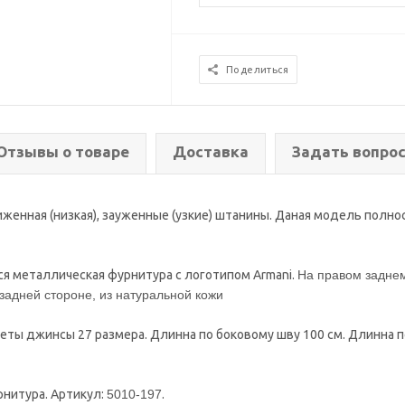
Поделиться
Отзывы о товаре
Доставка
Задать вопро
женная (низкая), зауженные (узкие) штанины. Даная модель полно
ся металлическая фурнитура с логотипом Armani.
На правом заднем
 задней стороне, из натуральной кожи
деты джинсы 27 размера. Длинна по боковому шву 100 см. Длинна п
рнитура. Артикул:
5010-197
.