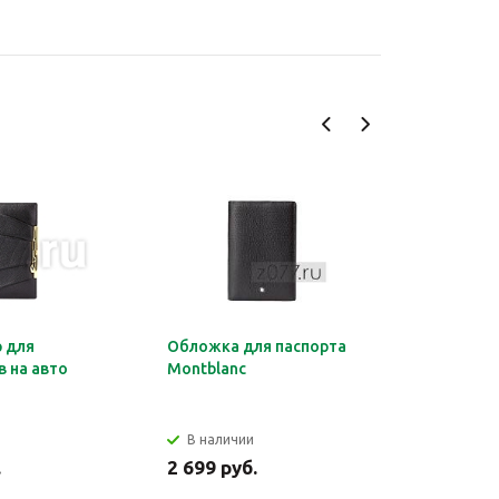
 для
Обложка для паспорта
Органайз
 на авто
Montblanc
документ
HERMES
В наличии
В налич
.
2 699 руб.
2 849 ру