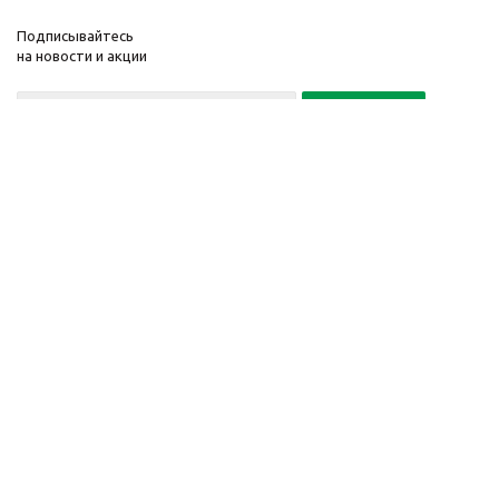
Подписывайтесь
на новости и акции
Политика конфиденциальности
«Нажимая на кнопку Подписаться, я даю согласие на обработку
персональных данных»
7 495 725-16-40
2010-2026 © Интернет-
Компания
магазин модный
Информация
одежды, аксессуаров.
Помощь
Распродажи. Скидки.