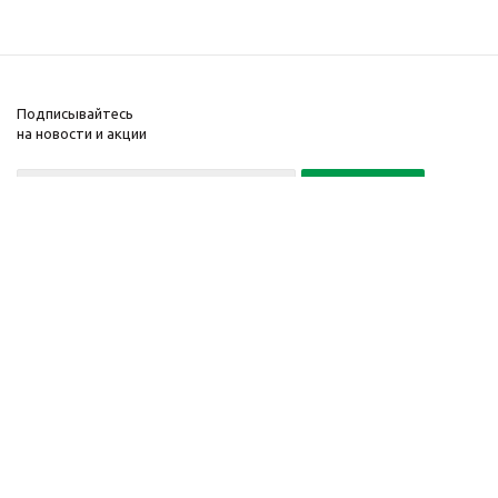
Подписывайтесь
на новости и акции
Политика конфиденциальности
«Нажимая на кнопку Подписаться, я даю согласие на обработку
персональных данных»
7 495 725-16-40
2010-2026 © Интернет-
Компания
магазин модный
Информация
одежды, аксессуаров.
Помощь
Распродажи. Скидки.