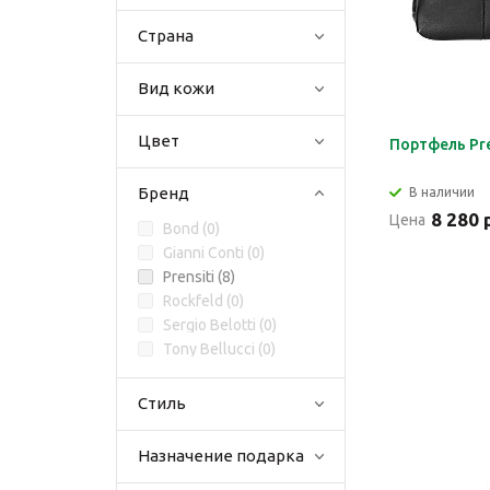
Страна
Вид кожи
Цвет
Портфель Pre
Бренд
В наличии
8 280 
Цена
Bond (
0
)
Gianni Conti (
0
)
Prensiti (
8
)
Rockfeld (
0
)
Sergio Belotti (
0
)
Tony Bellucci (
0
)
Стиль
Назначение подарка