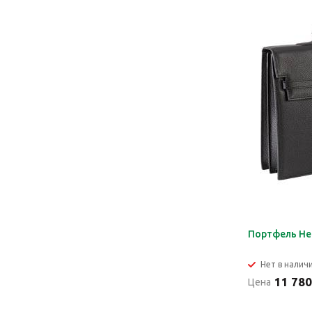
Портфель He
Нет в налич
11 780
Цена