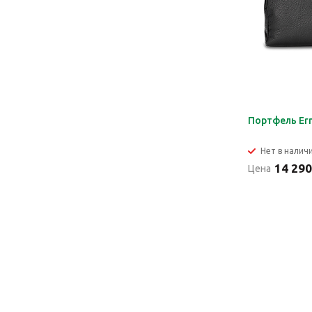
Портфель Er
Нет в налич
14 290
Цена