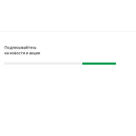
Подписывайтесь
на новости и акции
Политика конфиденциальности
«Нажимая на кнопку Подписаться, я даю согласие на обработку
персональных данных»
7 495 725-16-40
2010-2026 © Интернет-
Компания
магазин модный
Информация
одежды, аксессуаров.
Помощь