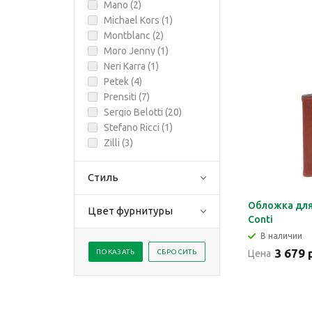
Mano (
2
)
Michael Kors (
1
)
Montblanc (
2
)
Moro Jenny (
1
)
Neri Karra (
1
)
Petek (
4
)
Prensiti (
7
)
Sergio Belotti (
20
)
Stefano Ricci (
1
)
Zilli (
3
)
Стиль
Обложка для 
Цвет фурнитуры
Conti
В наличии
3 679 
Цена