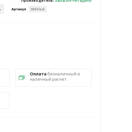
Производитель:
Salvatore Ferragamo
ь
Артикул
968-black
Оплата
безналичный и
наличный расчет