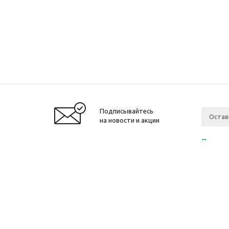
Подписывайтесь
на новости и акции
Политик
«Нажима
персона
2010-2026 © Интернет-магазин модный
Компан
одежды, аксессуаров. Распродажи. Скидки.
О компа
Новости