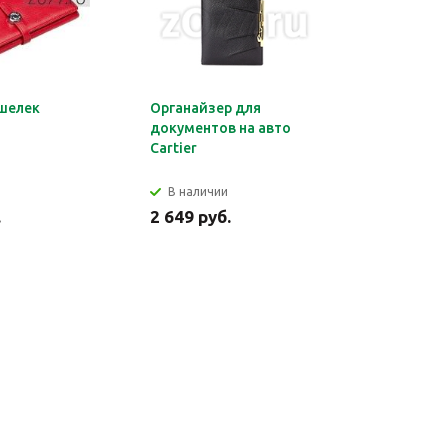
шелек
Органайзер для
Обложка 
документов на авто
Montblan
Cartier
В наличии
В налич
.
2 649 руб.
2 699 ру