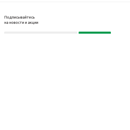
Подписывайтесь
на новости и акции
Политика конфиденциальности
«Нажимая на кнопку Подписаться, я даю согласие на обработку
персональных данных»
7 495 725-16-40
2010-2026 © Интернет-
Компания
магазин модный
Информация
одежды, аксессуаров.
Помощь
Распродажи. Скидки.