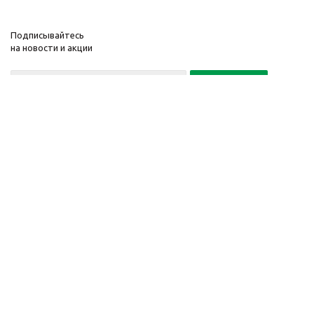
Подписывайтесь
на новости и акции
Политика конфиденциальности
«Нажимая на кнопку Подписаться, я даю согласие на обработку
персональных данных»
7 495 725-16-40
2010-2026 © Интернет-
Компания
магазин модный
Информация
одежды, аксессуаров.
Помощь
Распродажи. Скидки.