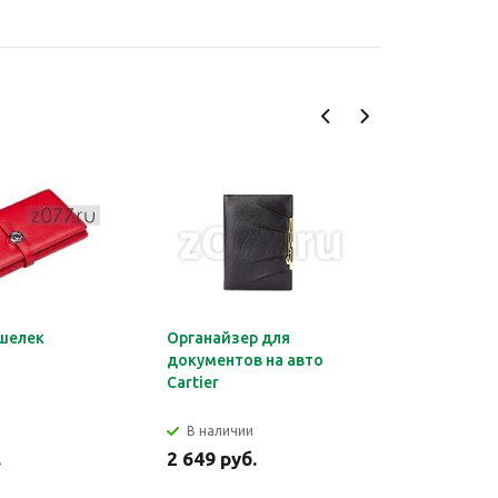
шелек
Органайзер для
Обложка 
документов на авто
Montblan
Cartier
В наличии
В налич
.
2 649 руб.
2 699 ру