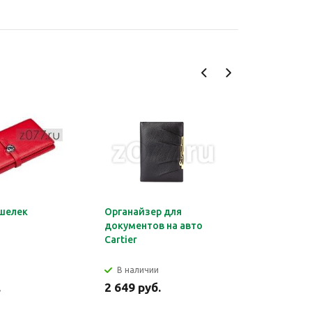
шелек
Органайзер для
Обложка 
документов на авто
Montblan
Cartier
В наличии
В налич
.
2 649 руб.
2 699 ру