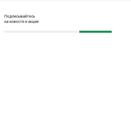
Подписывайтесь
на новости и акции
Политика конфиденциальности
«Нажимая на кнопку Подписаться, я даю согласие на обработку
персональных данных»
7 495 725-16-40
2010-2026 © Интернет-
Компания
магазин модный
Информация
одежды, аксессуаров.
Помощь
Распродажи. Скидки.
Загрузка...