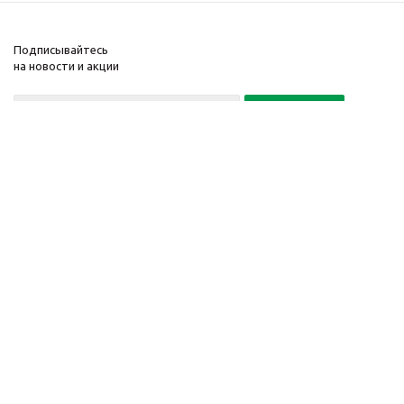
Подписывайтесь
на новости и акции
Политика конфиденциальности
«Нажимая на кнопку Подписаться, я даю согласие на обработку
персональных данных»
7 495 725-16-40
2010-2026 © Интернет-
Компания
магазин модный
Информация
одежды, аксессуаров.
Помощь
Распродажи. Скидки.