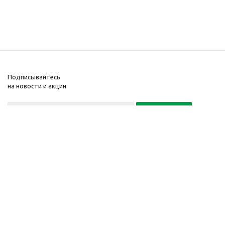
Подписывайтесь
на новости и акции
Политика конфиденциальности
«Нажимая на кнопку Подписаться, я даю согласие на обработку
персональных данных»
7 495 725-16-40
2010-2026 © Интернет-
Компания
магазин модный
Информация
одежды, аксессуаров.
Помощь