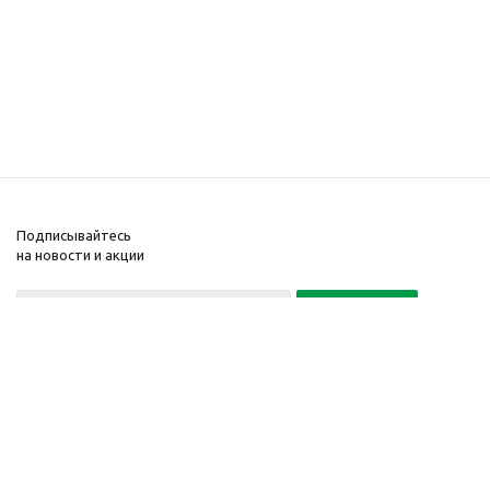
Подписывайтесь
на новости и акции
Политика конфиденциальности
«Нажимая на кнопку Подписаться, я даю согласие на обработку
персональных данных»
7 495 725-16-40