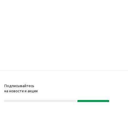
Подписывайтесь
на новости и акции
Политика конфиденциальности
«Нажимая на кнопку Подписаться, я даю согласие на обработку