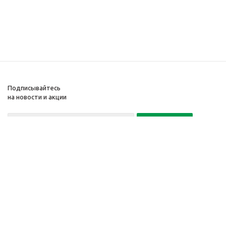
Подписывайтесь
на новости и акции
Политика конфиденциальности
«Нажимая на кнопку Подписаться, я даю согласие на обработку
персональных данных»
7 495 725-16-40
2010-2026 © Интернет-
Компания
магазин модный
Информация