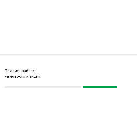
Подписывайтесь
на новости и акции
Политика конфиденциальности
«Нажимая на кнопку Подписаться, я даю согласие на обработку
персональных данных»
7 495 725-16-40