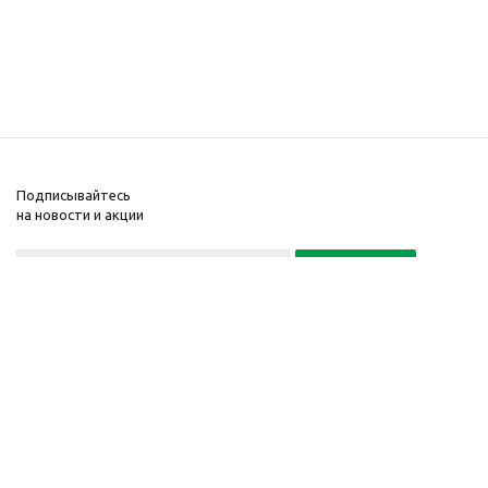
Подписывайтесь
на новости и акции
Политика конфиденциальности
«Нажимая на кнопку Подписаться, я даю согласие на обработку
персональных данных»
7 495 725-16-40
2010-2026 © Интернет-
Компания
магазин модный
Информация