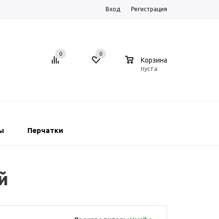
Вход
Регистрация
0
0
0
Корзина
пуста
ы
Перчатки
й