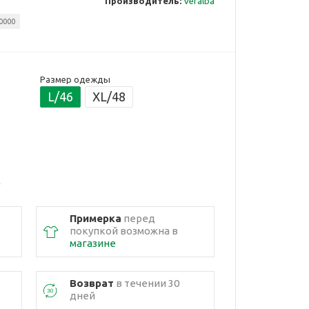
Производитель:
Veralba
0000
Размер одежды
L/46
XL/48
Примерка
перед
покупкой возможна в
магазине
Возврат
в течении 30
дней