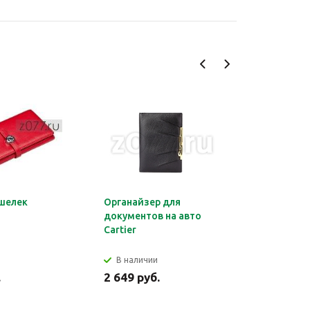
шелек
Органайзер для
Обложка 
документов на авто
Montblan
Cartier
В наличии
В налич
.
2 649 руб.
2 699 ру