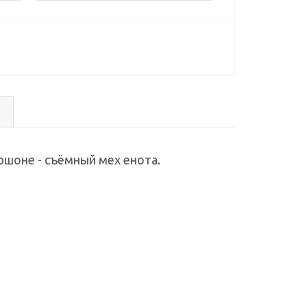
с
юшоне - съёмный мех енота.