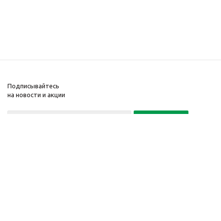
Подписывайтесь
на новости и акции
Политика конфиденциальности
«Нажимая на кнопку Подписаться, я даю согласие на обработку
персональных данных»
7 495 725-16-40
2010-2026 © Интернет-
Компания
магазин модный
Информация