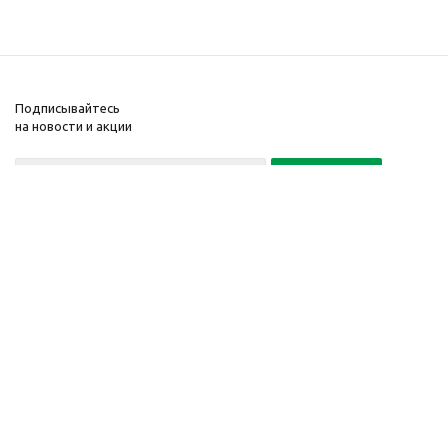
Подписывайтесь
на новости и акции
Политика конфиденциальности
«Нажимая на кнопку Подписаться, я даю согласие на обработку
персональных данных»
7 495 725-16-40
2010-2026 © Интернет-
Компания
магазин модный
Информация
одежды, аксессуаров.
Помощь
Распродажи. Скидки.