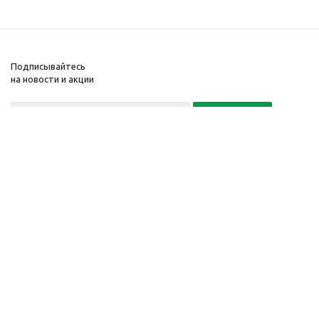
Подписывайтесь
на новости и акции
Политика конфиденциальности
«Нажимая на кнопку Подписаться, я даю согласие на обработку
персональных данных»
7 495 725-16-40
2010-2026 © Интернет-
Компания
магазин модный
Информация
одежды, аксессуаров.
Помощь
Распродажи. Скидки.