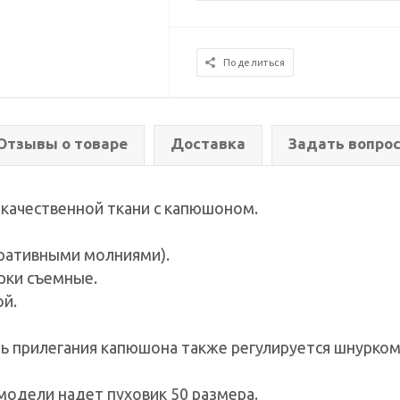
Поделиться
Отзывы о товаре
Доставка
Задать вопро
 качественной ткани с капюшоном.
оративными молниями).
рки съемные.
ой.
нь прилегания капюшона также регулируется шнурком
 модели надет пуховик 50 размера.