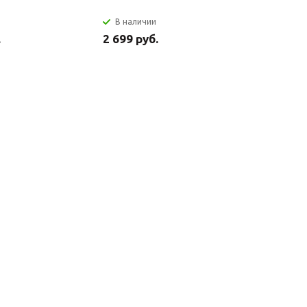
В наличии
В налич
.
2 699 руб.
2 849 ру