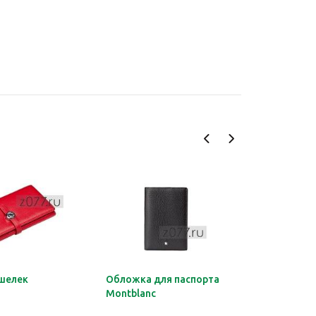
шелек
Обложка для паспорта
Органайз
Montblanc
документ
HERMES