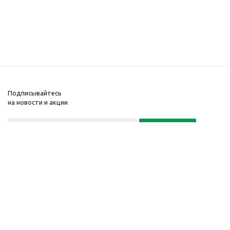
Подписывайтесь
на новости и акции
Политика конфиденциальности
«Нажимая на кнопку Подписаться, я даю согласие на обработку
персональных данных»
7 495 725-16-40
2010-2026 © Интернет-
Компания
магазин модный
Информация