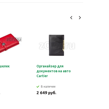
шелек
Органайзер для
Обложка 
документов на авто
Montblan
Cartier
В наличии
В налич
.
2 649 руб.
2 699 ру