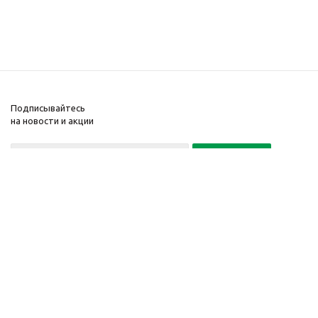
Подписывайтесь
на новости и акции
Политика конфиденциальности
«Нажимая на кнопку Подписаться, я даю согласие на обработку
персональных данных»
7 495 725-16-40
2010-2026 © Интернет-
Компания
магазин модный
Информация
одежды, аксессуаров.
Помощь
Распродажи. Скидки.