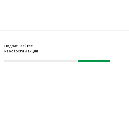
Подписывайтесь
на новости и акции
Политика конфиденциальности
«Нажимая на кнопку Подписаться, я даю согласие на обработку
персональных данных»
7 495 725-16-40
2010-2026 © Интернет-
Компания
магазин модный
Информация
одежды, аксессуаров.
Помощь