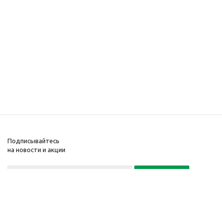
Подписывайтесь
на новости и акции
Политика конфиденциальности
«Нажимая на кнопку Подписаться, я даю согласие на обработку
персональных данных»