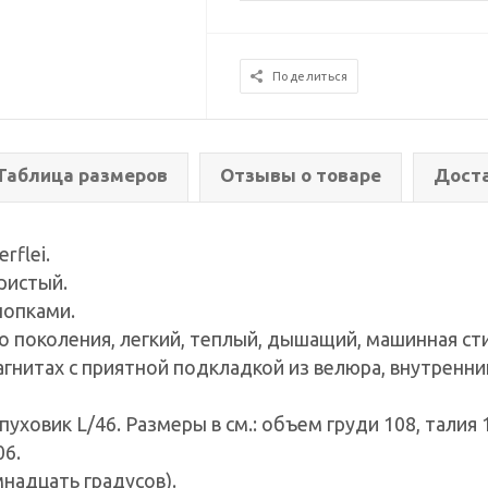
Поделиться
Таблица размеров
Отзывы о товаре
Дост
rflei.
ристый.
нопками.
го поколения, легкий, теплый, дышащий, машинная ст
агнитах с приятной подкладкой из велюра, внутренн
уховик L/46. Размеры в см.: объем груди 108, талия 1
06.
надцать градусов).