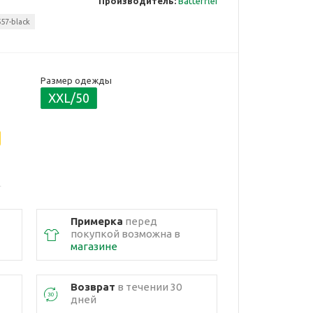
Производитель:
Batterflei
57-black
Размер одежды
XXL/50
Примерка
перед
покупкой возможна в
магазине
Возврат
в течении 30
дней