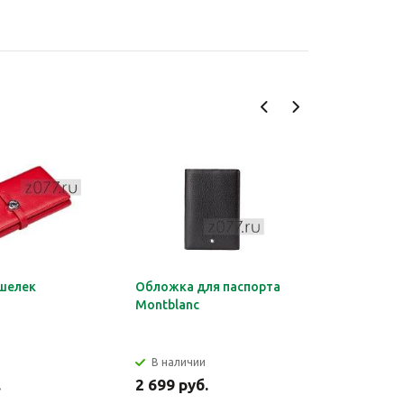
шелек
Обложка для паспорта
Органайз
Montblanc
документ
HERMES
В наличии
В налич
.
2 699 руб.
2 849 ру