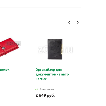
шелек
Органайзер для
Обложка 
документов на авто
Montblan
Cartier
В наличии
В налич
.
2 649 руб.
2 699 ру