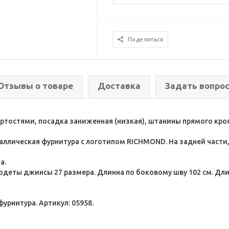
Поделиться
Отзывы о товаре
Доставка
Задать вопро
ертостями, посадка заниженная (низкая), штанины прямого кро
таллическая фурнитура с логотипом RICHMOND. На задней част
на.
 одеты джинсы 27 размера. Длинна по боковому шву 102 см. Длин
урнитура. Артикул: 05958.