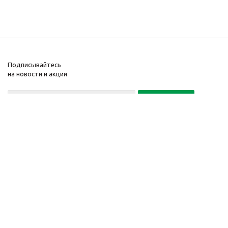
Подписывайтесь
на новости и акции
Политика конфиденциальности
«Нажимая на кнопку Подписаться, я даю согласие на обработку
персональных данных»
7 495 725-16-40
2010-2026 © Интернет-
Компания
магазин модный
Информация
одежды, аксессуаров.
Помощь
Распродажи. Скидки.