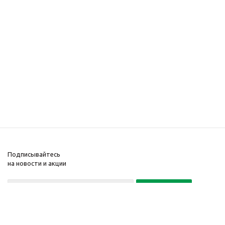
Подписывайтесь
на новости и акции
Политика конфиденциальности
«Нажимая на кнопку Подписаться, я даю согласие на обработку