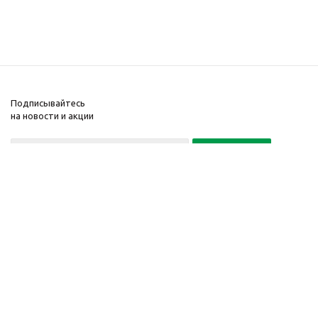
Подписывайтесь
на новости и акции
Политика конфиденциальности
«Нажимая на кнопку Подписаться, я даю согласие на обработку
персональных данных»
7 495 725-16-40
2010-2026 © Интернет-
Компания
магазин модный
Информация
одежды, аксессуаров.
Помощь
Распродажи. Скидки.