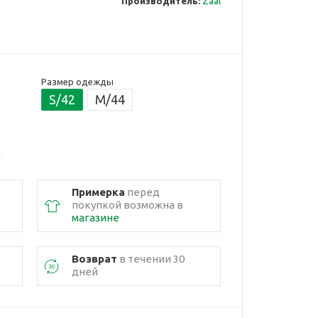
Производитель:
Zaal
Размер одежды
S/42
M/44
Примерка
перед
покупкой возможна в
магазине
Возврат
в течении 30
дней