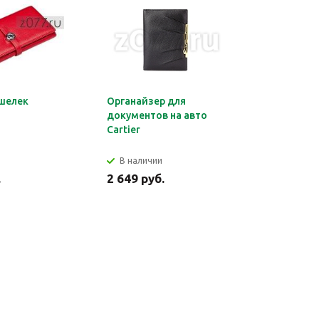
шелек
Органайзер для
Обложка 
документов на авто
Montblan
Cartier
В наличии
В налич
.
2 649 руб.
2 699 ру