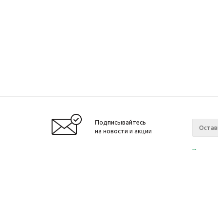
Подписывайтесь
на новости и акции
Политик
«Нажима
персона
2010-2026 © Интернет-магазин модный
Компан
одежды, аксессуаров. Распродажи. Скидки.
О компа