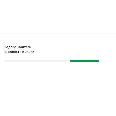
Подписывайтесь
на новости и акции
Политика конфиденциальности
«Нажимая на кнопку Подписаться, я даю согласие на обработку
персональных данных»
7 495 725-16-40
2010-2026 © Интернет-
Компания
магазин модный
Информация